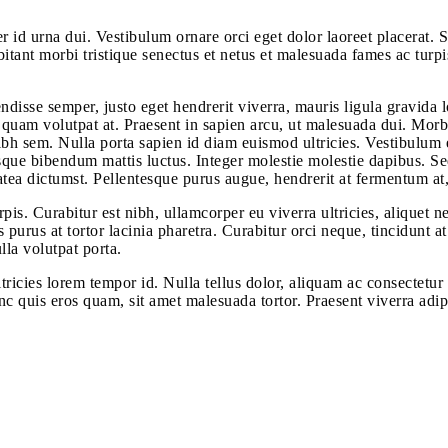
 id urna dui. Vestibulum ornare orci eget dolor laoreet placerat. 
bitant morbi tristique senectus et netus et malesuada fames ac turp
endisse semper, justo eget hendrerit viverra, mauris ligula gravida l
quam volutpat at. Praesent in sapien arcu, ut malesuada dui. Morbi
 nibh sem. Nulla porta sapien id diam euismod ultricies. Vestibulum
isque bibendum mattis luctus. Integer molestie molestie dapibus. Se
latea dictumst. Pellentesque purus augue, hendrerit at fermentum at,
rpis. Curabitur est nibh, ullamcorper eu viverra ultricies, aliquet 
is purus at tortor lacinia pharetra. Curabitur orci neque, tincidun
lla volutpat porta.
ricies lorem tempor id. Nulla tellus dolor, aliquam ac consectetur 
unc quis eros quam, sit amet malesuada tortor. Praesent viverra adi