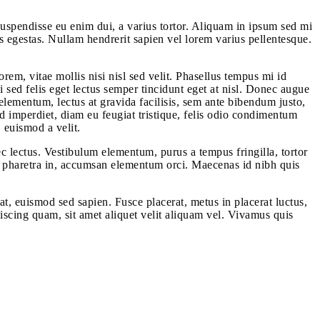
Suspendisse eu enim dui, a varius tortor. Aliquam in ipsum sed mi
is egestas. Nullam hendrerit sapien vel lorem varius pellentesque.
orem, vitae mollis nisi nisl sed velit. Phasellus tempus mi id
 sed felis eget lectus semper tincidunt eget at nisl. Donec augue
 elementum, lectus at gravida facilisis, sem ante bibendum justo,
d imperdiet, diam eu feugiat tristique, felis odio condimentum
 euismod a velit.
nec lectus. Vestibulum elementum, purus a tempus fringilla, tortor
t at pharetra in, accumsan elementum orci. Maecenas id nibh quis
at, euismod sed sapien. Fusce placerat, metus in placerat luctus,
piscing quam, sit amet aliquet velit aliquam vel. Vivamus quis