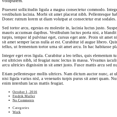
voluptatem.
Praesent sollicitudin ligula a magna consectetur commodo. Integer
vestibulum lacinia. Morbi sit amet placerat nibh. Pellentesque ha
Donec rutrum lorem ut diam volutpat at consectetur erat sodales.
Sed tortor arcu, egestas eu molestie in, lacinia luctus justo. Susp
mauris accumsan dapibus. Vestibulum luctus porta nisi, a blandit 
turpis, tempor id pulvinar eget, cursus eget ante. Proin sit amet
sit amet semper lacus nulla at est. Curabitur id augue libero. Qu
tellus, ut fermentum tortor urna sit amet arcu. In hac habitasse p
Integer eget eros ligula. Curabitur a leo tellus, quis elementum tu
est ultricies nibh, id feugiat nunc lectus in massa. Vivamus iacul
arcu ultricies dignissim in sit amet justo. Fusce mattis arcu sed nu
Etiam pellentesque mollis ultrices. Nam dictum auctor nunc, at ult
nisi ligula varius nisl, a venenatis turpis purus sit amet quam. N
enim interdum lacus mattis feugiat.
October 1, 2016
Fredrik Muller
No Comments
Categories
Work